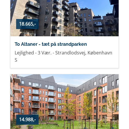
18.665,-
To Altaner - tæt på strandparken
Lejlighed - 3 Vær. - Strandlodsvej, København
S
14.988,-