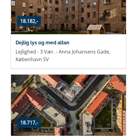
18.182,-
Dejlig lys og med altan
Lejlighed - 3 Vær. - Anna Johansens Gade,
København SV
18.717,-