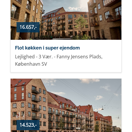
16.657,-
Flot køkken i super ejendom
Lejlighed - 3 Vær. - Fanny Jensens Plads,
København SV
14.523,-